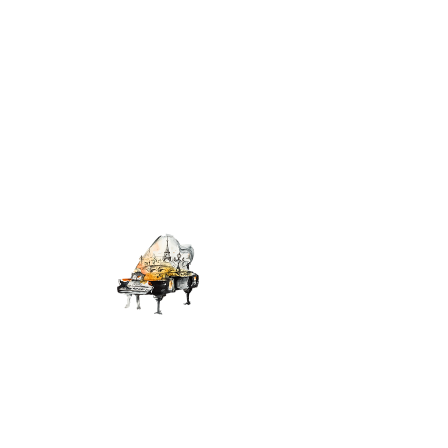
La
Note
Céleste