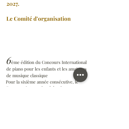
2027.
Le Comité d’organisation
6
ème édition du Concours International
de p
iano pour les enfants et les amateurs
de musique classique
Pour la sixième année consécutive
, le
Concours International de piano
« La Note Céleste » se tient à Paris le
14 juin 2025.
Lieu :
Salle des fêtes de la Mairie du
15ème Arrondissement
Adresse : 31 rue Péclet, 75015 - Paris